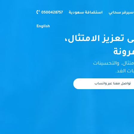
سيرفر سحابي
استضافة سعودية
0500428757​​
English
عزيز الامتثال،
رونة
متثال، والتحسينات
ات الغد.
تواصل معنا عبر واتساب